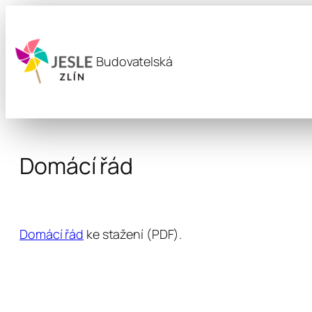
Přeskočit
na
obsah
Budovatelská
Domácí řád
Domácí řád
ke stažení (PDF).