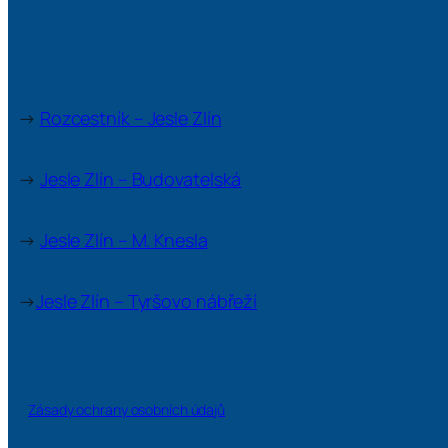
→
Rozcestník – Jesle Zlín
→
Jesle Zlín – Budovatelská
→
Jesle Zlín – M. Knesla
→
Jesle Zlín – Tyršovo nábřeží
Zásady ochrany osobních údajů