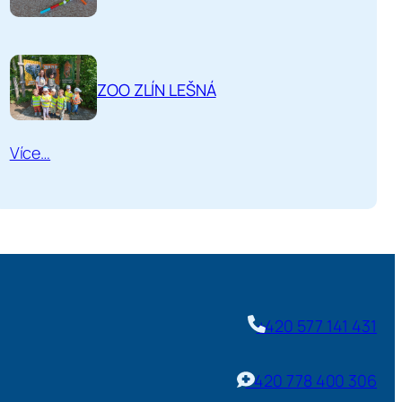
ZOO ZLÍN LEŠNÁ
Více…
+420 577 141 431
+420 778 400 306