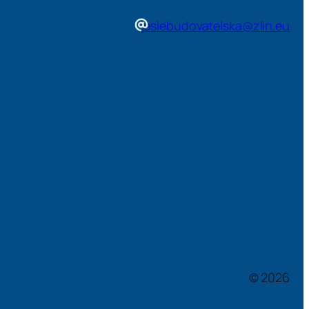
jeslebudovatelska@zlin.eu
© 2026