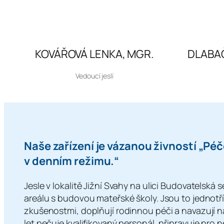
KOVÁŘOVÁ LENKA, MGR.
DLABAČ
Vedoucí jeslí
Naše zařízení je vázanou živností „Péče
v denním režimu.“
Jesle v lokalitě Jižní Svahy na ulici Budovatelská
areálu s budovou mateřské školy. Jsou to jednotřídn
zkušenostmi, doplňují rodinnou péči a navazují na 
let pečuje kvalifikovaný personál, připravuje pro 