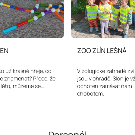
EN
ZOO ZLÍN LEŠNÁ
ko už krásně hřeje, co
V zologické zahradě zví
e znamenat? Přece, že
jsou v ohradě. Slon je 
y léto, můžeme se…
ochoten zamávat nám
chobotem.
Personál