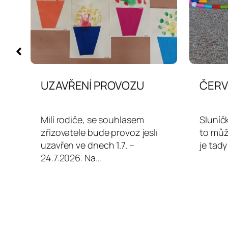
UZAVŘENÍ PROVOZU
ČERV
Milí rodiče, se souhlasem
Sluníč
zřizovatele bude provoz jeslí
to můž
í…
uzavřen ve dnech 1.7. –
je tad
24.7.2026. Na…