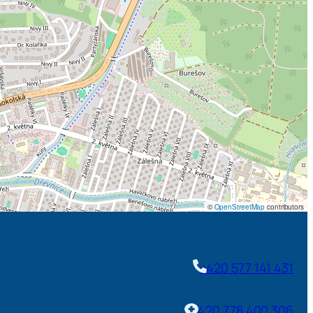
©
OpenStreetMap
contributors
+420 577 141 431
+420 778 400 306