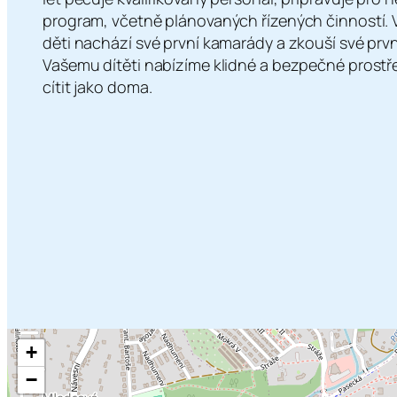
program, včetně plánovaných řízených činností. V
děti nachází své první kamarády a zkouší své prv
Vašemu dítěti nabízíme klidné a bezpečné prostře
cítit jako doma.
+
−