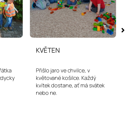
KVĚTEN
P
řátka
Přišlo jaro ve chvilce, v
Vš
vždycky
květované košilce. Každý
t
kvítek dostane, ať má svátek
š
nebo ne.