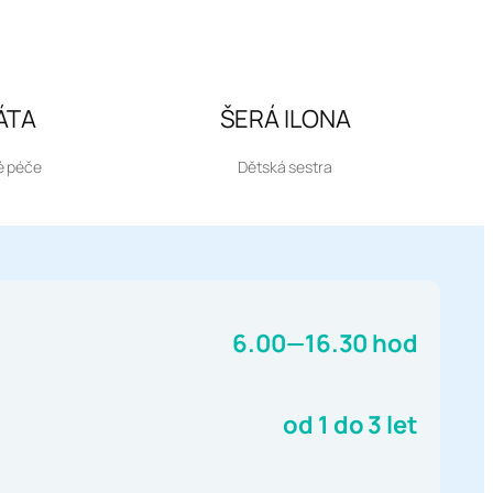
ÁTA
ŠERÁ ILONA
é péče
Dětská sestra
6.00—16.30 hod
od 1 do 3 let