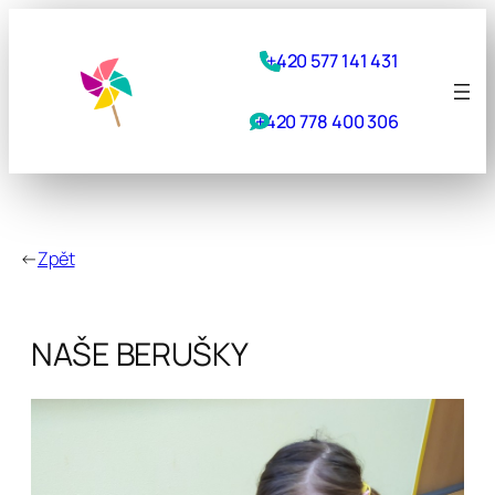
Přeskočit
na
+420 577 141 431
obsah
+420 778 400 306
←
Zpět
NAŠE BERUŠKY