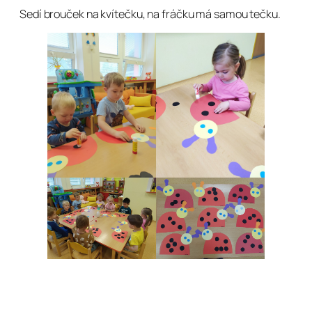
Sedí brouček na kvítečku, na fráčku má samou tečku.