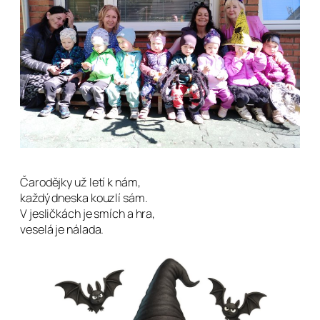
Čarodějky už letí k nám,
každý dneska kouzlí sám.
V jesličkách je smích a hra,
veselá je nálada.