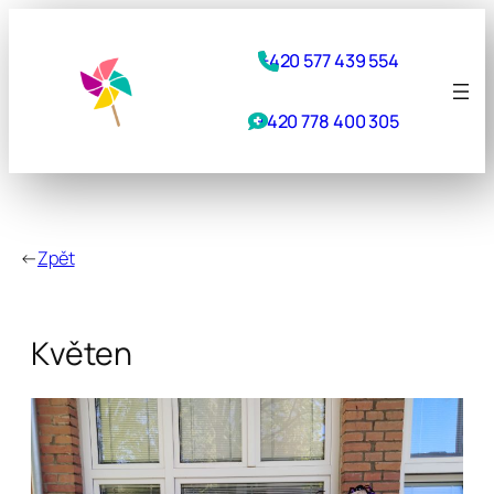
Přeskočit
na
+420 577 439 554
obsah
+420 778 400 305
←
Zpět
Květen