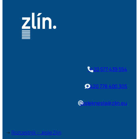
+420 577 439 554
+420 778 400 305
jesleknesla@zlin.eu
→
Rozcestník – Jesle Zlín